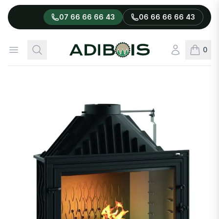
07 66 66 66 43
06 66 66 66 43
Adibois
Ouvrir le menu
Rechercher
Connexion
0
articles