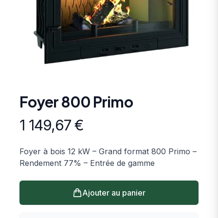
Foyer 800 Primo
Informations produit
1 149,67
€
Description
Foyer à bois 12 kW – Grand format 800 Primo –
Rendement 77% – Entrée de gamme
Ajouter au panier