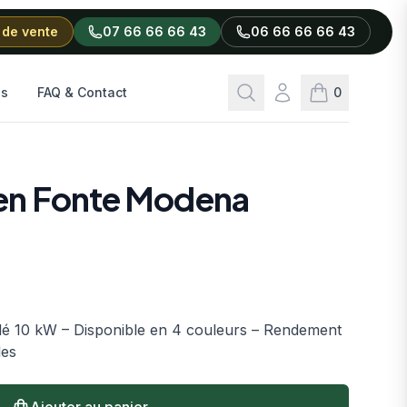
 de vente
07 66 66 66 43
06 66 66 66 43
Rechercher
Connexion
ls
FAQ & Contact
0
articles dans l
 en Fonte Modena
llé 10 kW – Disponible en 4 couleurs – Rendement
les