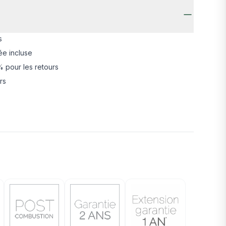
s
ée incluse
 pour les retours
rs