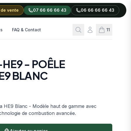
 de vente
07 66 66 66 43
06 66 66 66 43
Rechercher
Connexion
ls
FAQ & Contact
11
articles dans l
HE9 - POÊLE
E9 BLANC
ara HE9 Blanc - Modèle haut de gamme avec
technologie de combustion avancée.