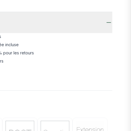
s
ée incluse
 pour les retours
rs