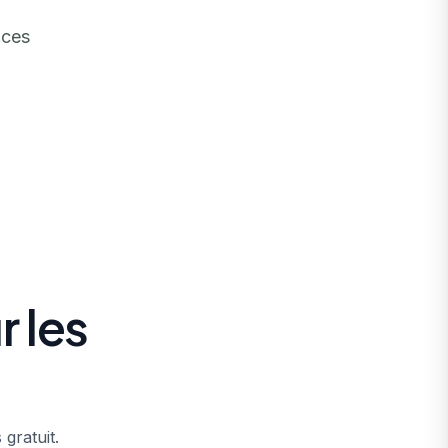
ices
 les
gratuit.