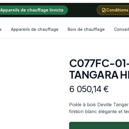
Appareils de chauffage Invicta
Conditions
s
Appareils de chauffage
Bois de chauffage
Consei
C077FC-01-
TANGARA H
Informations produit
6 050,14
€
Description
Poêle à bois Deville Tang
finition blanc élégante et 