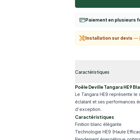
Paiement en plusieurs f
Installation sur devis
—
Additional details
Caractéristiques
Poêle Deville Tangara HE9 Bl
Le Tangara HE9 représente le s
éclatant et ses performances é
d'exception.
Caractéristiques
Finition blanc élégante
Technologie HE9 (Haute Efficac
Rendement énergétique optima