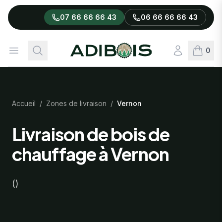
07 66 66 66 43
06 66 66 66 43
Adibois
Ouvrir le menu
Rechercher
Connexion
0
articles
Accueil
/
Zones de livraison
/
Vernon
Livraison de bois de
chauffage à Vernon
()