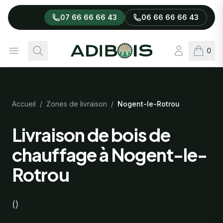
07 66 66 66 43
06 66 66 66 43
Adibois
Ouvrir le menu
Rechercher
Connexion
0
articles
Accueil
/
Zones de livraison
/
Nogent-le-Rotrou
Livraison de bois de
chauffage à Nogent-le-
Rotrou
()