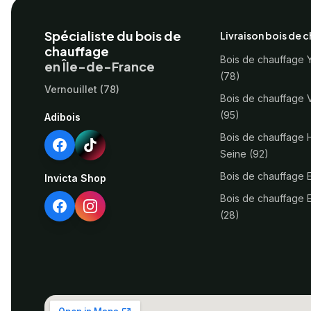
Footer
Spécialiste du bois de
Livraison bois de 
chauffage
Bois de chauffage 
en Île-de-France
(78)
Vernouillet (78)
Bois de chauffage 
(95)
Adibois
Bois de chauffage 
Seine (92)
Bois de chauffage 
Invicta Shop
Bois de chauffage E
(28)