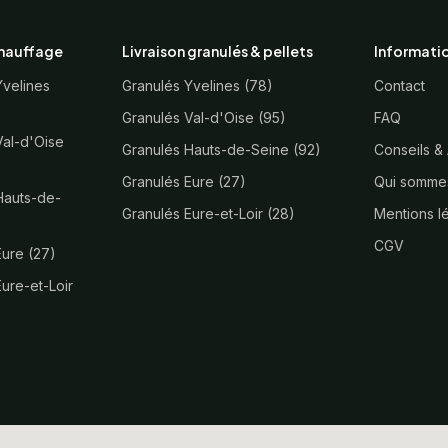
chauffage
Livraison granulés & pellets
Informati
Yvelines
Granulés Yvelines (78)
Contact
Granulés Val-d'Oise (95)
FAQ
Val-d'Oise
Granulés Hauts-de-Seine (92)
Conseils &
Granulés Eure (27)
Qui somme
Hauts-de-
Granulés Eure-et-Loir (28)
Mentions l
CGV
Eure (27)
ure-et-Loir