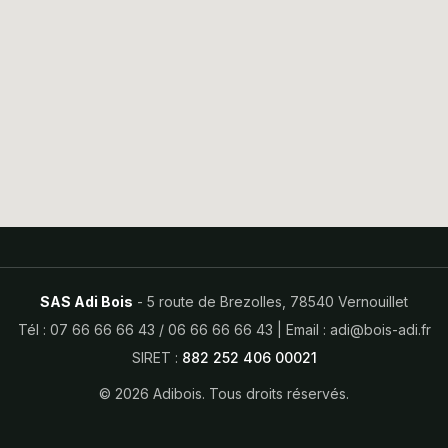
SAS Adi Bois
- 5 route de Brezolles, 78540 Vernouillet
Tél :
07 66 66 66 43
/
06 66 66 66 43
| Email :
adi@bois-adi.fr
SIRET :
882 252 406 00021
© 2026 Adibois. Tous droits réservés.