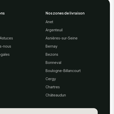
ons
Nos zones de livraison
Anet
Argenteuil
 Astuces
Asnières-sur-Seine
s-nous
Bernay
égales
Bezons
Bonneval
Boulogne-Billancourt
Cergy
Chartres
Châteaudun