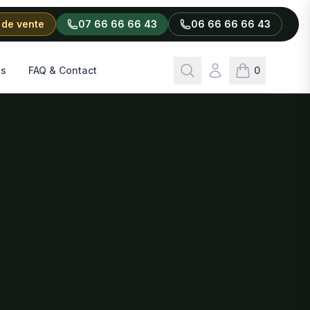
 de vente
07 66 66 66 43
06 66 66 66 43
Rechercher
Connexion
ls
FAQ & Contact
0
articles dans l