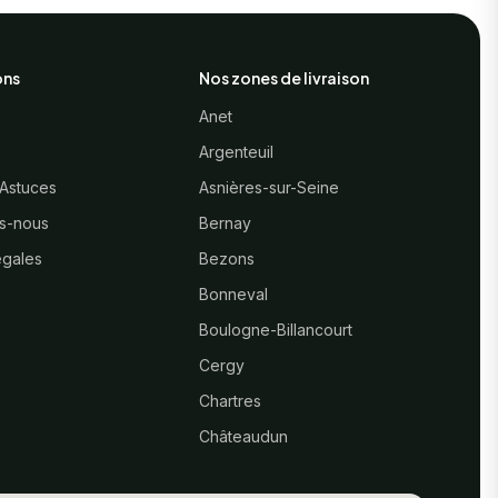
ons
Nos zones de livraison
Anet
Argenteuil
 Astuces
Asnières-sur-Seine
s-nous
Bernay
égales
Bezons
Bonneval
Boulogne-Billancourt
Cergy
Chartres
Châteaudun