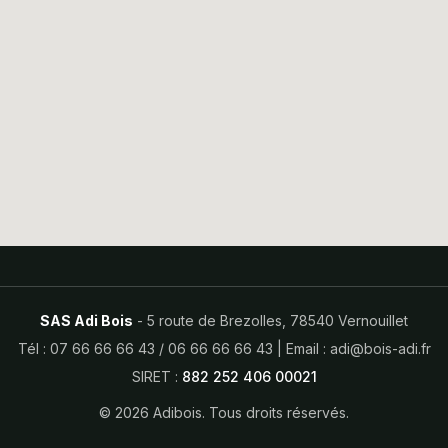
SAS Adi Bois
- 5 route de Brezolles, 78540 Vernouillet
Tél :
07 66 66 66 43
/
06 66 66 66 43
| Email :
adi@bois-adi.fr
SIRET :
882 252 406 00021
© 2026 Adibois. Tous droits réservés.