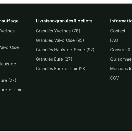
chauffage
Livraison granulés & pellets
Informati
Yvelines
Granulés Yvelines (78)
Contact
Granulés Val-d'Oise (95)
FAQ
Val-d'Oise
Granulés Hauts-de-Seine (92)
Conseils &
Granulés Eure (27)
Qui somme
Hauts-de-
Granulés Eure-et-Loir (28)
Mentions l
CGV
Eure (27)
ure-et-Loir