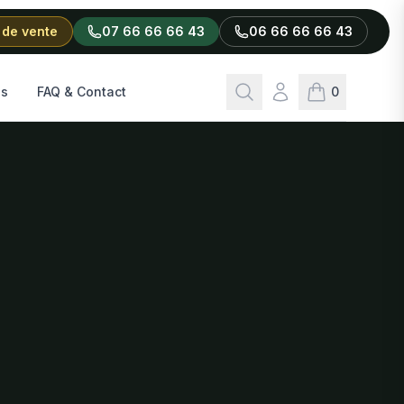
 de vente
07 66 66 66 43
06 66 66 66 43
Rechercher
Connexion
ls
FAQ & Contact
0
articles dans l